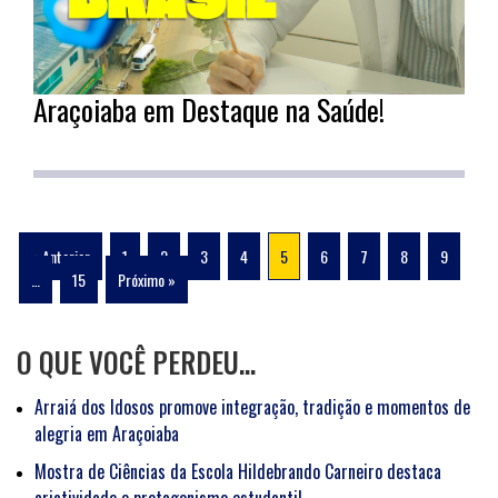
Araçoiaba em Destaque na Saúde!
« Anterior
1
2
3
4
5
6
7
8
9
…
15
Próximo »
O QUE VOCÊ PERDEU…
Arraiá dos Idosos promove integração, tradição e momentos de
alegria em Araçoiaba
Mostra de Ciências da Escola Hildebrando Carneiro destaca