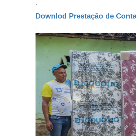
.
Downlod Prestação de Cont
.