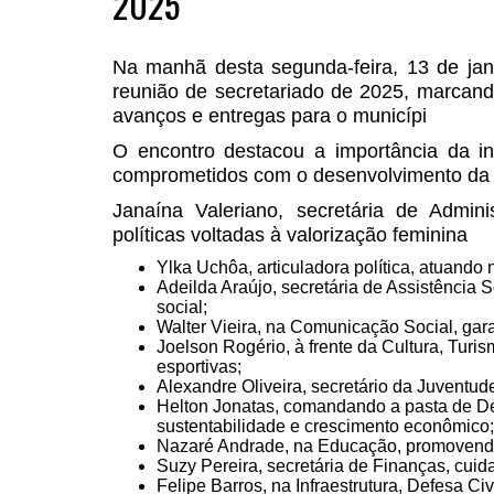
2025
Na manhã desta segunda-feira, 13 de janei
reunião de secretariado de 2025, marcand
avanços e entregas para o municípi
O encontro destacou a importância da int
comprometidos com o desenvolvimento da c
Janaína Valeriano, secretária de Admini
políticas voltadas à valorização feminina
Ylka Uchôa, articuladora política, atuando n
Adeilda Araújo, secretária de Assistência 
social;
Walter Vieira, na Comunicação Social, gar
Joelson Rogério, à frente da Cultura, Turi
esportivas;
Alexandre Oliveira, secretário da Juventud
Helton Jonatas, comandando a pasta de De
sustentabilidade e crescimento econômico;
Nazaré Andrade, na Educação, promovendo
Suzy Pereira, secretária de Finanças, cuida
Felipe Barros, na Infraestrutura, Defesa Civ