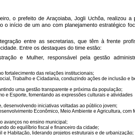
ro, o prefeito de Araçoiaba, Jogli Uchôa, realizou a 
o o início de um ano com planejamento estratégico f
egração entre as secretarias, que têm à frente profi
idade. Entre os destaques do time estão:
stração e Mulher, responsável pela gestão administr
o fortalecimento das relações institucionais;
Social, Trabalho e Cidadania, conduzindo ações de inclusão e 
antindo uma gestão transparente e próxima da população;
smo e Esporte, fomentando as expressões culturais e atividades
e, desenvolvendo iniciativas voltadas ao público jovem;
senvolvimento Econômico, Meio Ambiente e Agricultura, com 
 avanços no ensino municipal;
ndo do equilíbrio fiscal e financeiro da cidade;
il e Habitação, liderando projetos estruturais e de urbanização;