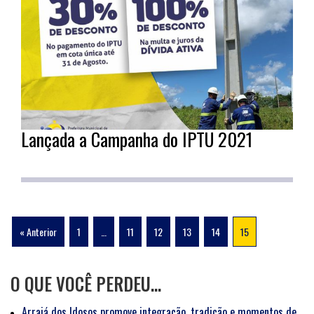
Lançada a Campanha do IPTU 2021
« Anterior
1
…
11
12
13
14
15
O QUE VOCÊ PERDEU…
Arraiá dos Idosos promove integração, tradição e momentos de