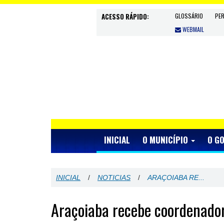
ACESSO RÁPIDO:
GLOSSÁRIO
PE
WEBMAIL
INICIAL
O MUNICÍPIO
O G
INICIAL
/
NOTICIAS
/
ARAÇOIABA RE...
Araçoiaba recebe coordenador