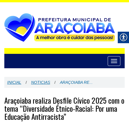
Toggle
navigati
INICIAL
/
NOTICIAS
/
ARAÇOIABA RE...
Araçoiaba realiza Desfile Cívico 2025 com o
tema “Diversidade Étnico-Racial: Por uma
Educação Antirracista”